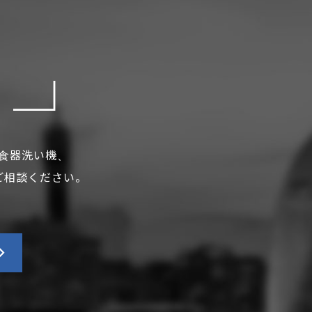
！
食器洗い機、
ご相談ください。